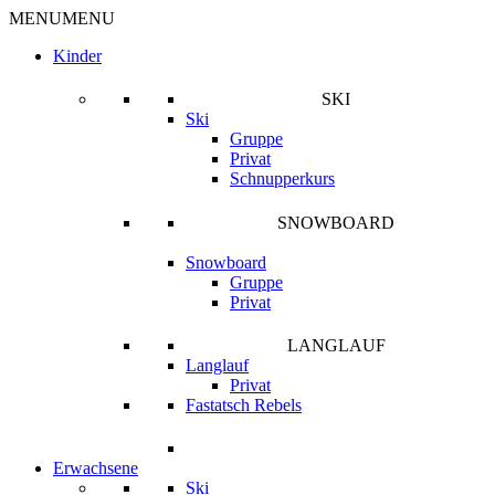
MENU
MENU
Kinder
SKI
Ski
Gruppe
Privat
Schnupperkurs
SNOWBOARD
Snowboard
Gruppe
Privat
LANGLAUF
Langlauf
Privat
Fastatsch Rebels
Erwachsene
Ski